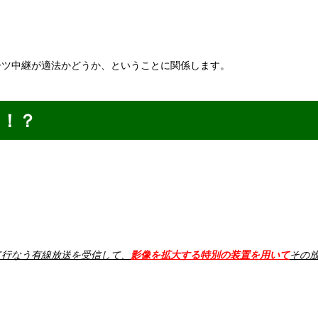
ーツ中継が適法かどうか、ということに関係します。
！？
て行なう有線放送を受信して、
影像を拡大する特別の装置を用いて
その