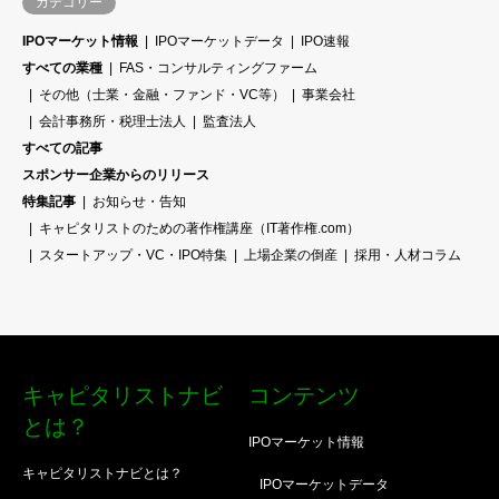
カテゴリー
IPOマーケット情報
IPOマーケットデータ
IPO速報
すべての業種
FAS・コンサルティングファーム
その他（士業・金融・ファンド・VC等）
事業会社
会計事務所・税理士法人
監査法人
すべての記事
スポンサー企業からのリリース
特集記事
お知らせ・告知
キャピタリストのための著作権講座（IT著作権.com）
スタートアップ・VC・IPO特集
上場企業の倒産
採用・人材コラム
キャピタリストナビ
コンテンツ
とは？
IPOマーケット情報
キャピタリストナビとは？
IPOマーケットデータ