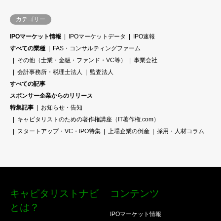
カテゴリー
IPOマーケット情報
IPOマーケットデータ
IPO速報
すべての業種
FAS・コンサルティングファーム
その他（士業・金融・ファンド・VC等）
事業会社
会計事務所・税理士法人
監査法人
すべての記事
スポンサー企業からのリリース
特集記事
お知らせ・告知
キャピタリストのための著作権講座（IT著作権.com）
スタートアップ・VC・IPO特集
上場企業の倒産
採用・人材コラム
キャピタリストナビ
コンテンツ
とは？
IPOマーケット情報