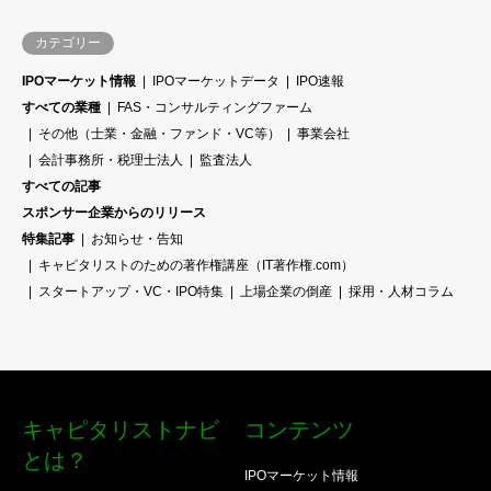
カテゴリー
IPOマーケット情報
IPOマーケットデータ
IPO速報
すべての業種
FAS・コンサルティングファーム
その他（士業・金融・ファンド・VC等）
事業会社
会計事務所・税理士法人
監査法人
すべての記事
スポンサー企業からのリリース
特集記事
お知らせ・告知
キャピタリストのための著作権講座（IT著作権.com）
スタートアップ・VC・IPO特集
上場企業の倒産
採用・人材コラム
キャピタリストナビ
コンテンツ
とは？
IPOマーケット情報