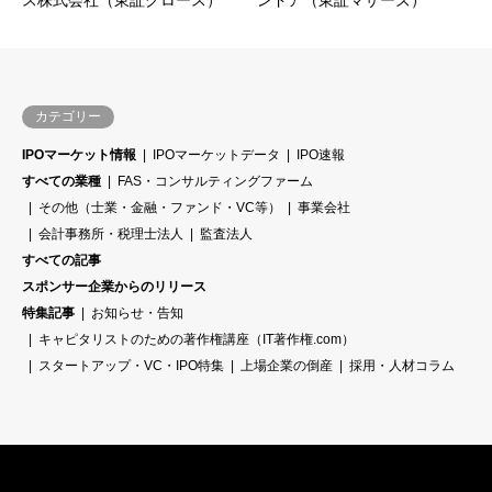
ス株式会社（東証グロース）
ンドア（東証マザーズ）
カテゴリー
IPOマーケット情報
IPOマーケットデータ
IPO速報
すべての業種
FAS・コンサルティングファーム
その他（士業・金融・ファンド・VC等）
事業会社
会計事務所・税理士法人
監査法人
すべての記事
スポンサー企業からのリリース
特集記事
お知らせ・告知
キャピタリストのための著作権講座（IT著作権.com）
スタートアップ・VC・IPO特集
上場企業の倒産
採用・人材コラム