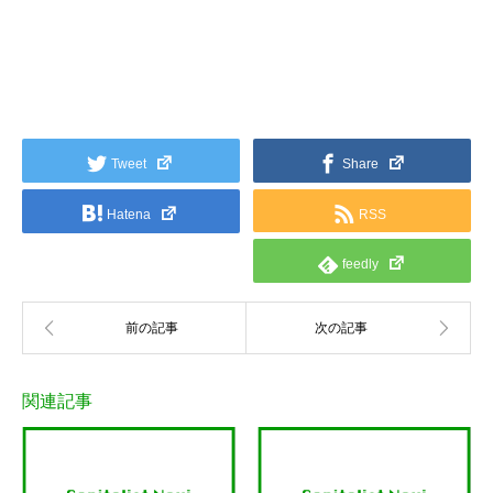
Tweet
Share
Hatena
RSS
feedly
関連記事