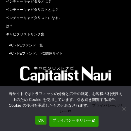
ベンチャーキャピタルとは？
ベンチャーキャピタリストとは？
ベンチャーキャピタリストになるに
は？
キャピタリストリンク集
VC・PEファンド一覧
VC・PEファンド、IPO関連サイト
Twitter
Facebook
RSS
当サイトではトラフィックの分析と広告の測定、お客様の利便性向
上のため Cookie を使用しています。引き続き閲覧する場合、
運営会社
お問合せ
Cookie の使用を承諾したものとみなされます。
プライバシーポリ
シー
OK
プライバシーポリシー
©
キャピタリストナビ
. All Rights Reserved.