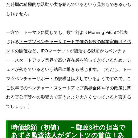
た時期の積極的な活動が実を結んでいるという見方もできるかも
しれません。
一方で、トーマツに関しても、数年前よりMorning Pitchに代表
される
トーマツベンチャーサポート主催の多数の起業家向けイベ
ント
の開催など、IPOマーケットが復活する以前からベンチャ
ー・スタートアップ業界で高い存在感を誇ってきているため、シ
ェアが落ちているという結果に驚きも感じます。（ただし、トー
マツベンチャーサポートの規模は拡大しているようですので、こ
こ数年でのベンチャー・スタートアップ業界全体やその政策に関
わる官公庁等への影響力で言うとより大きくなっていると言える
でしょう。）
時価総額（初値） －郵政3社の担当で
あずさ監査法人がダントツの首位！あ