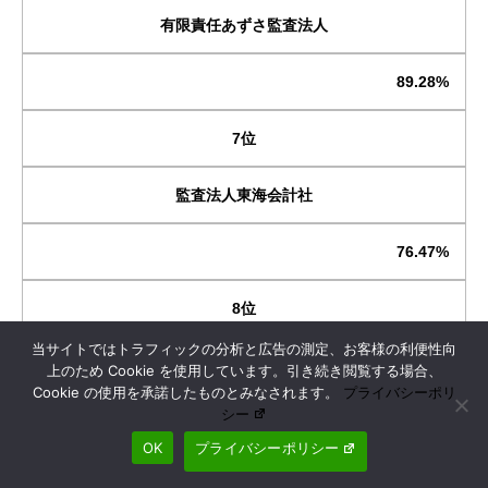
有限責任あずさ監査法人
89.28%
7位
監査法人東海会計社
76.47%
8位
当サイトではトラフィックの分析と広告の測定、お客様の利便性向
新日本有限責任監査法人
上のため Cookie を使用しています。引き続き閲覧する場合、
Cookie の使用を承諾したものとみなされます。
プライバシーポリ
シー
73.20%
OK
プライバシーポリシー
9位