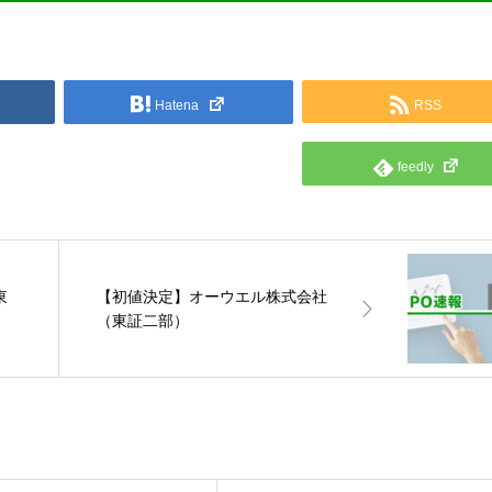
Hatena
RSS
feedly
東
【初値決定】オーウエル株式会社
（東証二部）