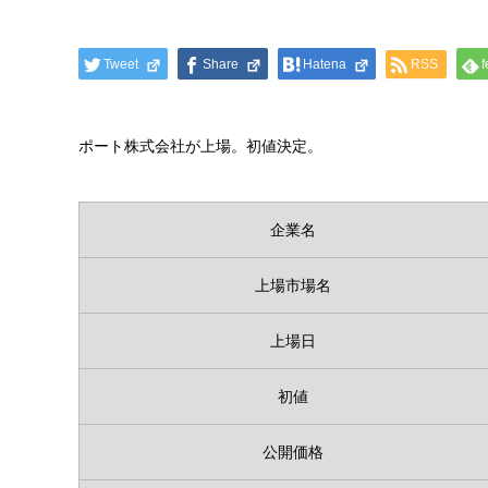
Tweet
Share
Hatena
RSS
f
ポート株式会社が上場。初値決定。
企業名
上場市場名
上場日
初値
公開価格