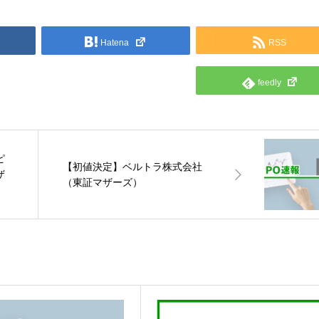
Hatena
RSS
feedly
ピ
【初値決定】ベルトラ株式会社
ザ
（東証マザーズ）