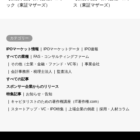
ック（東証マザーズ）
ス（東証マザーズ）
カテゴリー
IPOマーケット情報
IPOマーケットデータ
IPO速報
すべての業種
FAS・コンサルティングファーム
その他（士業・金融・ファンド・VC等）
事業会社
会計事務所・税理士法人
監査法人
すべての記事
スポンサー企業からのリリース
特集記事
お知らせ・告知
キャピタリストのための著作権講座（IT著作権.com）
スタートアップ・VC・IPO特集
上場企業の倒産
採用・人材コラム