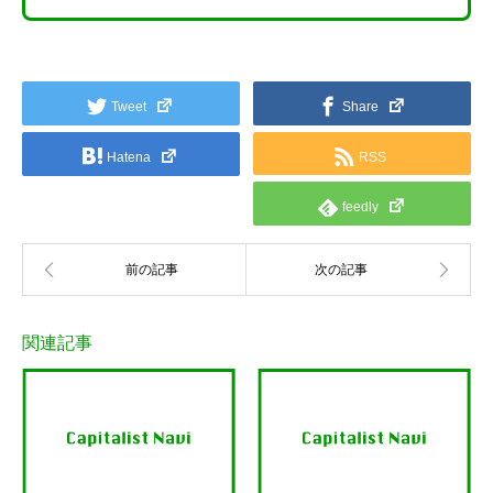
Tweet
Share
Hatena
RSS
feedly
関連記事