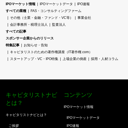
IPOマーケット情報
IPOマーケットデータ
IPO速報
すべての業種
FAS・コンサルティングファーム
その他（士業・金融・ファンド・VC等）
事業会社
会計事務所・税理士法人
監査法人
すべての記事
スポンサー企業からのリリース
特集記事
お知らせ・告知
キャピタリストのための著作権講座（IT著作権.com）
スタートアップ・VC・IPO特集
上場企業の倒産
採用・人材コラム
キャピタリストナビ
コンテンツ
とは？
IPOマーケット情報
キャピタリストナビとは？
IPOマーケットデータ
ご挨拶
IPO速報