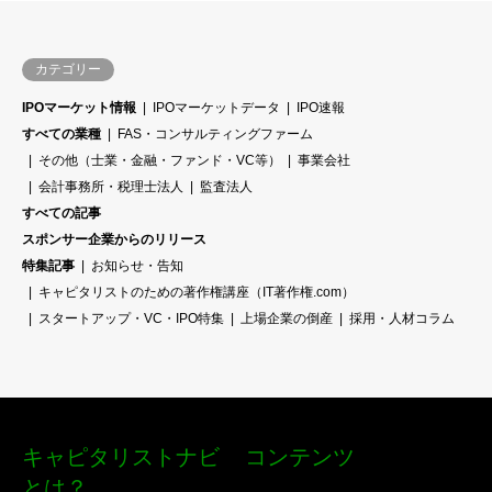
カテゴリー
IPOマーケット情報
IPOマーケットデータ
IPO速報
すべての業種
FAS・コンサルティングファーム
その他（士業・金融・ファンド・VC等）
事業会社
会計事務所・税理士法人
監査法人
すべての記事
スポンサー企業からのリリース
特集記事
お知らせ・告知
キャピタリストのための著作権講座（IT著作権.com）
スタートアップ・VC・IPO特集
上場企業の倒産
採用・人材コラム
キャピタリストナビ
コンテンツ
とは？