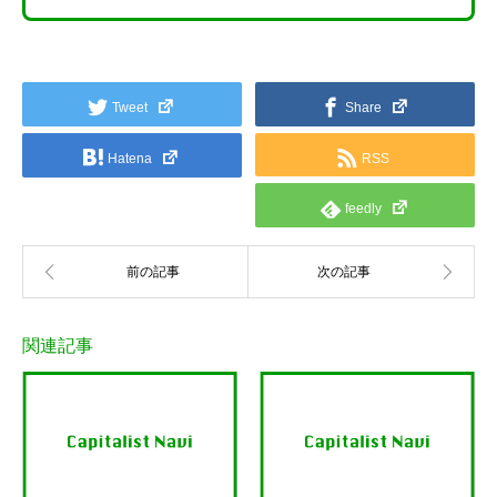
Tweet
Share
Hatena
RSS
feedly
関連記事