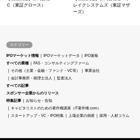
Ｃ（東証グロース）
レイクシステムズ（東証マザ
ーズ）
カテゴリー
IPOマーケット情報
IPOマーケットデータ
IPO速報
すべての業種
FAS・コンサルティングファーム
その他（士業・金融・ファンド・VC等）
事業会社
会計事務所・税理士法人
監査法人
すべての記事
スポンサー企業からのリリース
特集記事
お知らせ・告知
キャピタリストのための著作権講座（IT著作権.com）
スタートアップ・VC・IPO特集
上場企業の倒産
採用・人材コラム