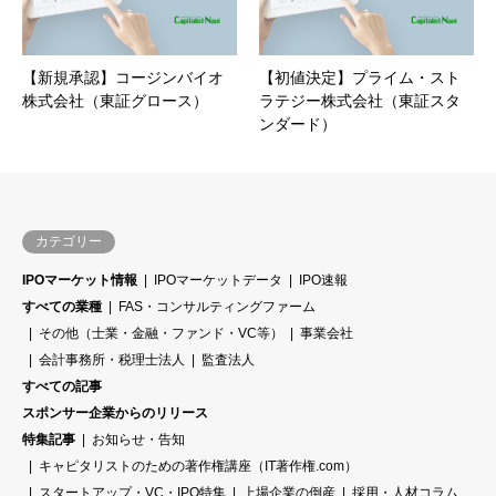
【新規承認】コージンバイオ
【初値決定】プライム・スト
株式会社（東証グロース）
ラテジー株式会社（東証スタ
ンダード）
カテゴリー
IPOマーケット情報
IPOマーケットデータ
IPO速報
すべての業種
FAS・コンサルティングファーム
その他（士業・金融・ファンド・VC等）
事業会社
会計事務所・税理士法人
監査法人
すべての記事
スポンサー企業からのリリース
特集記事
お知らせ・告知
キャピタリストのための著作権講座（IT著作権.com）
スタートアップ・VC・IPO特集
上場企業の倒産
採用・人材コラム