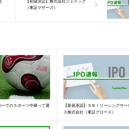
社
【初値決定】株式会社ジェイック
（東証マザーズ）
バーでのスポーツ中継って適
【新規承認】ＳＢＩリーシングサー
？
ス株式会社（東証グロース）