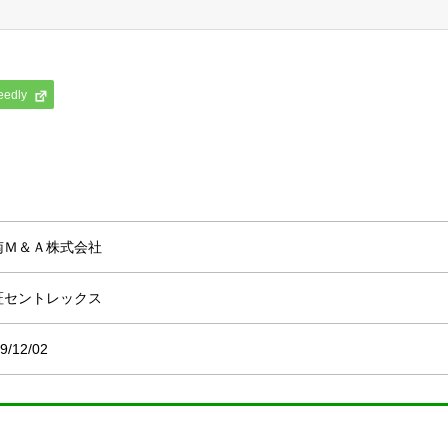
eedly
南Ｍ＆Ａ株式会社
証セントレックス
9/12/02