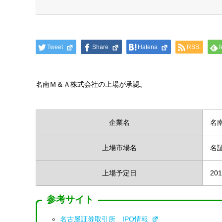
Tweet
Share
Hatena
RSS
f
名南Ｍ＆Ａ株式会社の上場が承認。
企業名
名
上場市場名
名
上場予定日
201
参考サイト
名古屋証券取引所 IPO情報