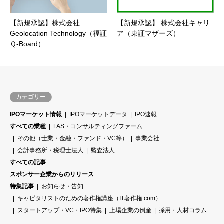
【新規承認】株式会社
【新規承認】 株式会社キャリ
Geolocation Technology（福証
ア（東証マザーズ）
Ｑ-Board）
カテゴリー
IPOマーケット情報
IPOマーケットデータ
IPO速報
すべての業種
FAS・コンサルティングファーム
その他（士業・金融・ファンド・VC等）
事業会社
会計事務所・税理士法人
監査法人
すべての記事
スポンサー企業からのリリース
特集記事
お知らせ・告知
キャピタリストのための著作権講座（IT著作権.com）
スタートアップ・VC・IPO特集
上場企業の倒産
採用・人材コラム