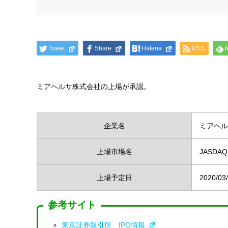
Tweet
Share
Hatena
RSS
f
ミアヘルサ株式会社の上場が承認。
企業名
ミアヘル
上場市場名
JASD
上場予定日
2020/03
参考サイト
東京証券取引所 IPO情報