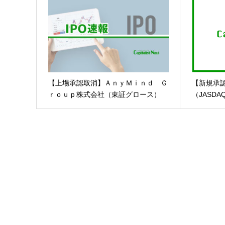
【上場承認取消】ＡｎｙＭｉｎｄ Ｇ
【新規承
ｒｏｕｐ株式会社（東証グロース）
（JASDA