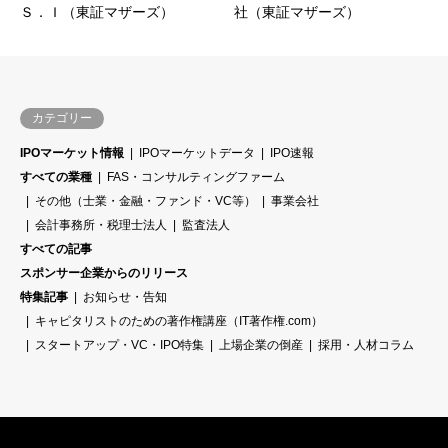
Ｓ．Ｉ（東証マザーズ）
社（東証マザーズ）
カテゴリー
IPOマーケット情報
IPOマーケットデータ
IPO速報
すべての業種
FAS・コンサルティングファーム
その他（士業・金融・ファンド・VC等）
事業会社
会計事務所・税理士法人
監査法人
すべての記事
スポンサー企業からのリリース
特集記事
お知らせ・告知
キャピタリストのための著作権講座（IT著作権.com）
スタートアップ・VC・IPO特集
上場企業の倒産
採用・人材コラム