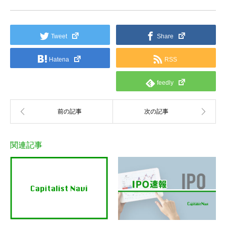
Tweet
Share
Hatena
RSS
feedly
関連記事