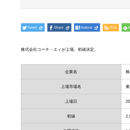
Tweet
Share
Hatena
RSS
f
株式会社コーチ・エィが上場。初値決定。
企業名
株
上場市場名
東
上場日
20
初値
2