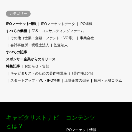
カテゴリー
IPOマーケット情報
IPOマーケットデータ
IPO速報
すべての業種
FAS・コンサルティングファーム
その他（士業・金融・ファンド・VC等）
事業会社
会計事務所・税理士法人
監査法人
すべての記事
スポンサー企業からのリリース
特集記事
お知らせ・告知
キャピタリストのための著作権講座（IT著作権.com）
スタートアップ・VC・IPO特集
上場企業の倒産
採用・人材コラム
キャピタリストナビ
コンテンツ
とは？
IPOマーケット情報