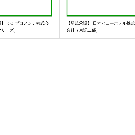
認】 シンプロメンテ株式会
【新規承認】 日本ビューホテル株
マザーズ）
会社（東証二部）