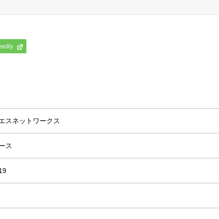
eedly
エスネットワークス
ース
19