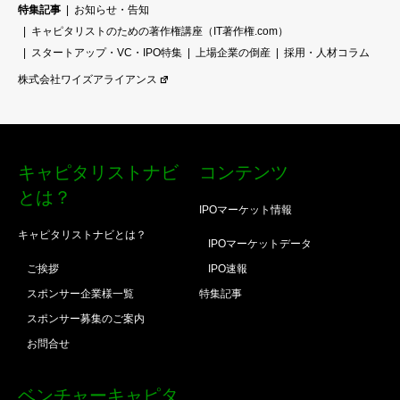
特集記事
お知らせ・告知
キャピタリストのための著作権講座（IT著作権.com）
スタートアップ・VC・IPO特集
上場企業の倒産
採用・人材コラム
株式会社ワイズアライアンス
キャピタリストナビ
コンテンツ
とは？
IPOマーケット情報
キャピタリストナビとは？
IPOマーケットデータ
ご挨拶
IPO速報
スポンサー企業様一覧
特集記事
スポンサー募集のご案内
お問合せ
ベンチャーキャピタ