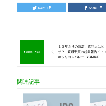
Tweet
Share
１３年ぶりの渋滞、真犯人はビ
ザ？ : 渡辺千賀の起業報告ｆｒ
ｍシリコンバレー :YOMIURI
ONLINE（読売新聞）
関連記事