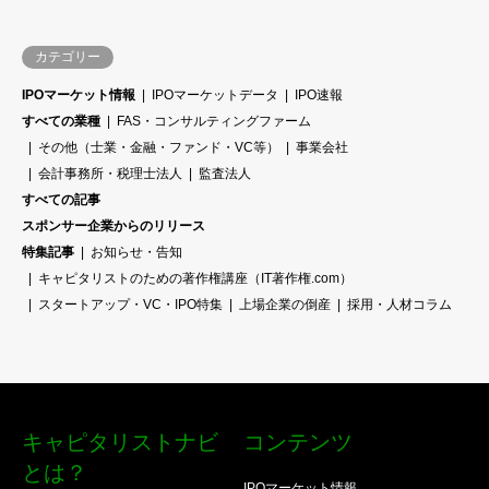
カテゴリー
IPOマーケット情報
IPOマーケットデータ
IPO速報
すべての業種
FAS・コンサルティングファーム
その他（士業・金融・ファンド・VC等）
事業会社
会計事務所・税理士法人
監査法人
すべての記事
スポンサー企業からのリリース
特集記事
お知らせ・告知
キャピタリストのための著作権講座（IT著作権.com）
スタートアップ・VC・IPO特集
上場企業の倒産
採用・人材コラム
キャピタリストナビ
コンテンツ
とは？
IPOマーケット情報