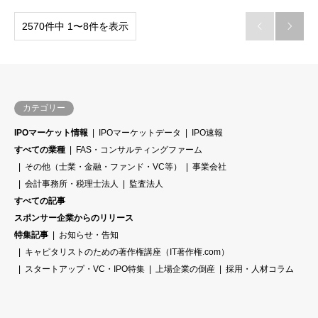
2570件中 1〜8件を表示


カテゴリー
IPOマーケット情報
IPOマーケットデータ
IPO速報
すべての業種
FAS・コンサルティングファーム
その他（士業・金融・ファンド・VC等）
事業会社
会計事務所・税理士法人
監査法人
すべての記事
スポンサー企業からのリリース
特集記事
お知らせ・告知
キャピタリストのための著作権講座（IT著作権.com）
スタートアップ・VC・IPO特集
上場企業の倒産
採用・人材コラム