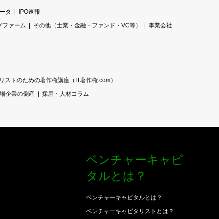
データ
IPO速報
グファーム
その他（士業・金融・ファンド・VC等）
事業会社
リストのための著作権講座（IT著作権.com）
場企業の倒産
採用・人材コラム
ベンチャーキャピ
タルとは？
ベンチャーキャピタルとは？
ベンチャーキャピタリストとは？