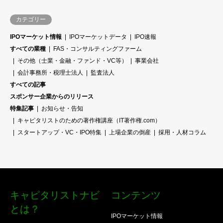
カテゴリー
IPOマーケット情報
IPOマーケットデータ
IPO速報
すべての業種
FAS・コンサルティングファーム
その他（士業・金融・ファンド・VC等）
事業会社
会計事務所・税理士法人
監査法人
すべての記事
スポンサー企業からのリリース
特集記事
お知らせ・告知
キャピタリストのための著作権講座（IT著作権.com）
スタートアップ・VC・IPO特集
上場企業の倒産
採用・人材コラム
キャピタリストナビ
コンテンツ
とは？
IPOマーケット情報