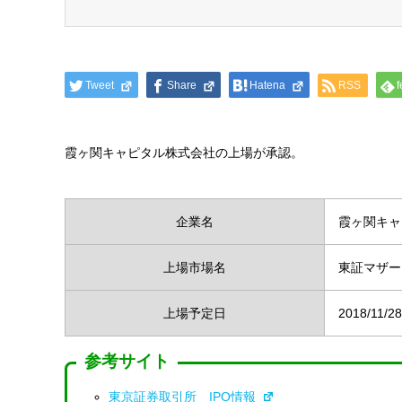
Tweet
Share
Hatena
RSS
f
霞ヶ関キャピタル株式会社の上場が承認。
企業名
霞ヶ関キャ
上場市場名
東証マザー
上場予定日
2018/11/28
参考サイト
東京証券取引所 IPO情報