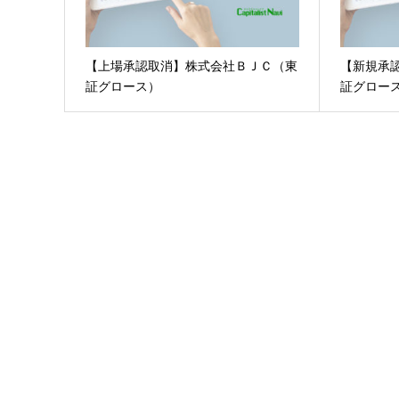
【上場承認取消】株式会社ＢＪＣ（東
【新規承
証グロース）
証グロー