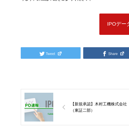
IPOデ
Tweet
Share
【新規承認】木村工機株式会社
（東証二部）