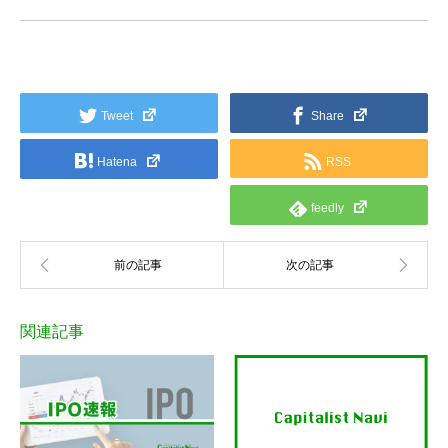
Tweet
Share
Hatena
RSS
feedly
関連記事