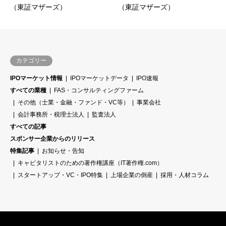
（東証マザーズ）
（東証マザーズ）
カテゴリー
IPOマーケット情報
IPOマーケットデータ
IPO速報
すべての業種
FAS・コンサルティングファーム
その他（士業・金融・ファンド・VC等）
事業会社
会計事務所・税理士法人
監査法人
すべての記事
スポンサー企業からのリリース
特集記事
お知らせ・告知
キャピタリストのための著作権講座（IT著作権.com）
スタートアップ・VC・IPO特集
上場企業の倒産
採用・人材コラム