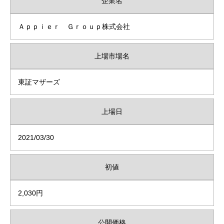
企業名
Ａｐｐｉｅｒ Ｇｒｏｕｐ株式会社
上場市場名
東証マザーズ
上場日
2021/03/30
初値
2,030円
公開価格