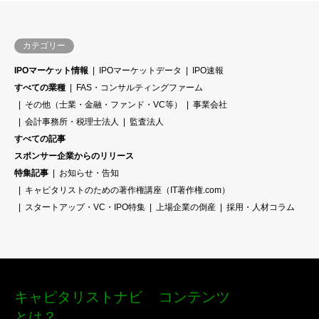
カテゴリー
IPOマーケット情報
IPOマーケットデータ
IPO速報
すべての業種
FAS・コンサルティングファーム
その他（士業・金融・ファンド・VC等）
事業会社
会計事務所・税理士法人
監査法人
すべての記事
スポンサー企業からのリリース
特集記事
お知らせ・告知
キャピタリストのための著作権講座（IT著作権.com）
スタートアップ・VC・IPO特集
上場企業の倒産
採用・人材コラム
キャピタリストナビ
コンテンツ
とは？