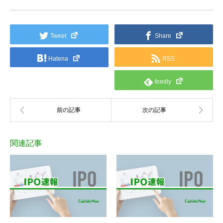
Tweet
Share
Hatena
RSS
feedly
関連記事