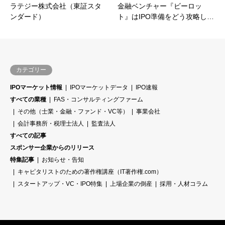
ラテジー株式会社（東証スタ
金融ベンチャー『ビーロッ
ンダード）
ト』はIPO準備をどう攻略し…
カテゴリー
IPOマーケット情報
IPOマーケットデータ
IPO速報
すべての業種
FAS・コンサルティングファーム
その他（士業・金融・ファンド・VC等）
事業会社
会計事務所・税理士法人
監査法人
すべての記事
スポンサー企業からのリリース
特集記事
お知らせ・告知
キャピタリストのための著作権講座（IT著作権.com）
スタートアップ・VC・IPO特集
上場企業の倒産
採用・人材コラム