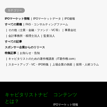
カテゴリー
IPOマーケット情報
IPOマーケットデータ
IPO速報
すべての業種
FAS・コンサルティングファーム
その他（士業・金融・ファンド・VC等）
事業会社
会計事務所・税理士法人
監査法人
すべての記事
スポンサー企業からのリリース
特集記事
お知らせ・告知
キャピタリストのための著作権講座（IT著作権.com）
スタートアップ・VC・IPO特集
上場企業の倒産
採用・人材コラム
キャピタリストナビ
コンテンツ
とは？
IPOマーケット情報