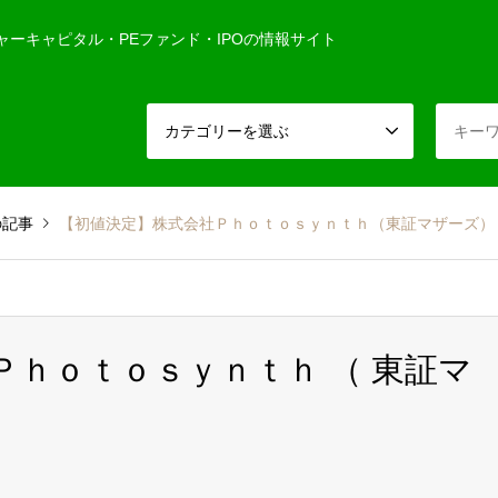
ャーキャピタル・PEファンド・IPOの情報サイト
カテゴリーを選ぶ
の記事
【初値決定】株式会社Ｐｈｏｔｏｓｙｎｔｈ（東証マザーズ）
社Ｐｈｏｔｏｓｙｎｔｈ （ 東証マ