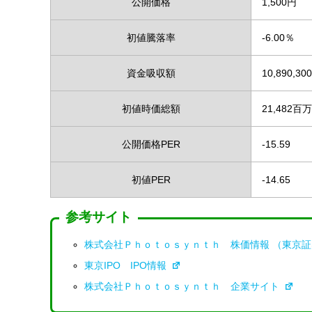
公開価格
1,500円
初値騰落率
-6.00％
資金吸収額
10,890,30
初値時価総額
21,482百
公開価格PER
-15.59
初値PER
-14.65
参考サイト
株式会社Ｐｈｏｔｏｓｙｎｔｈ 株価情報 （東京
東京IPO IPO情報
株式会社Ｐｈｏｔｏｓｙｎｔｈ 企業サイト