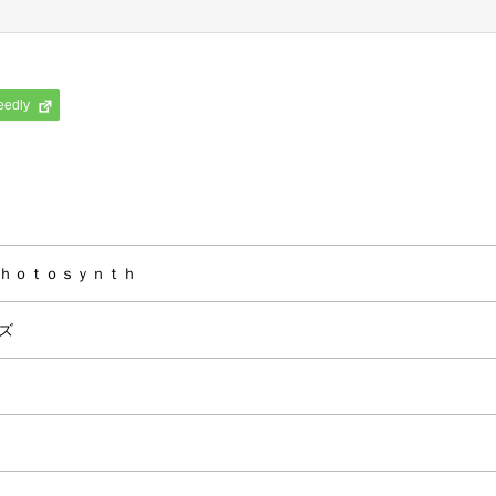
eedly
ｈｏｔｏｓｙｎｔｈ
ズ