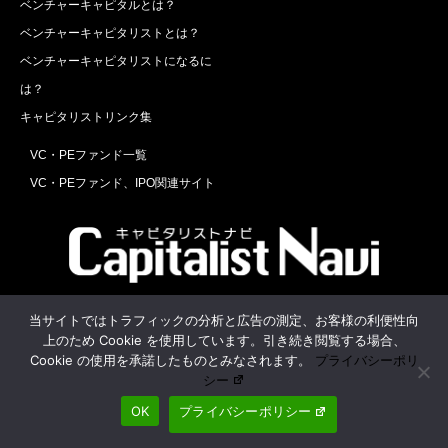
ベンチャーキャピタルとは？
ベンチャーキャピタリストとは？
ベンチャーキャピタリストになるに
は？
キャピタリストリンク集
VC・PEファンド一覧
VC・PEファンド、IPO関連サイト
Twitter
Facebook
RSS
当サイトではトラフィックの分析と広告の測定、お客様の利便性向
上のため Cookie を使用しています。引き続き閲覧する場合、
運営会社
お問合せ
Cookie の使用を承諾したものとみなされます。
プライバシーポリ
シー
OK
プライバシーポリシー
©
キャピタリストナビ
. All Rights Reserved.