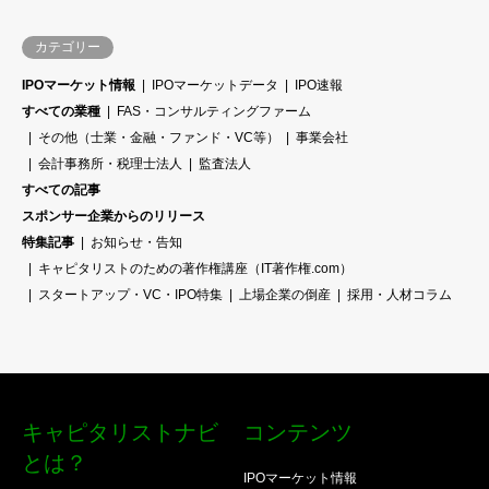
カテゴリー
IPOマーケット情報
IPOマーケットデータ
IPO速報
すべての業種
FAS・コンサルティングファーム
その他（士業・金融・ファンド・VC等）
事業会社
会計事務所・税理士法人
監査法人
すべての記事
スポンサー企業からのリリース
特集記事
お知らせ・告知
キャピタリストのための著作権講座（IT著作権.com）
スタートアップ・VC・IPO特集
上場企業の倒産
採用・人材コラム
キャピタリストナビ
コンテンツ
とは？
IPOマーケット情報