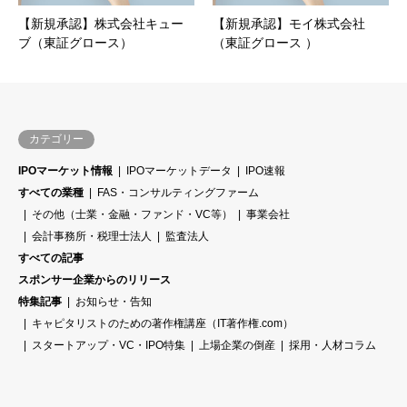
【新規承認】株式会社キュー
【新規承認】モイ株式会社
ブ（東証グロース）
（東証グロース ）
カテゴリー
IPOマーケット情報
IPOマーケットデータ
IPO速報
すべての業種
FAS・コンサルティングファーム
その他（士業・金融・ファンド・VC等）
事業会社
会計事務所・税理士法人
監査法人
すべての記事
スポンサー企業からのリリース
特集記事
お知らせ・告知
キャピタリストのための著作権講座（IT著作権.com）
スタートアップ・VC・IPO特集
上場企業の倒産
採用・人材コラム