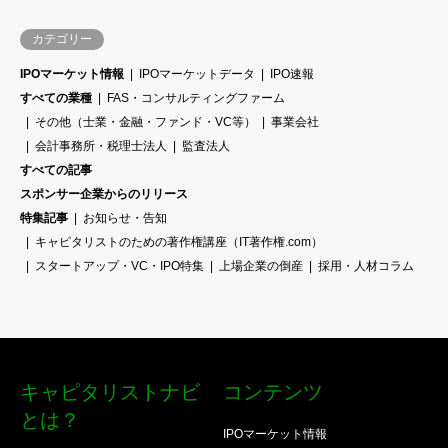
カテゴリー
IPOマーケット情報
IPOマーケットデータ
IPO速報
すべての業種
FAS・コンサルティングファーム
その他（士業・金融・ファンド・VC等）
事業会社
会計事務所・税理士法人
監査法人
すべての記事
スポンサー企業からのリリース
特集記事
お知らせ・告知
キャピタリストのための著作権講座（IT著作権.com）
スタートアップ・VC・IPO特集
上場企業の倒産
採用・人材コラム
キャピタリストナビ
コンテンツ
とは？
IPOマーケット情報