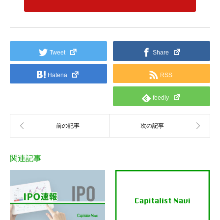
Tweet
Share
Hatena
RSS
feedly
関連記事