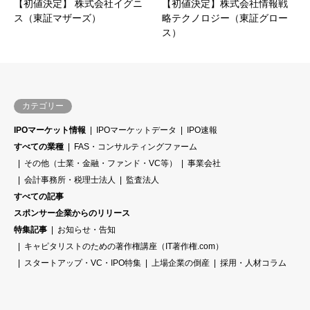
【初値決定】 株式会社イグニ
【初値決定】株式会社情報戦
ス（東証マザーズ）
略テクノロジー（東証グロー
ス）
カテゴリー
IPOマーケット情報
IPOマーケットデータ
IPO速報
すべての業種
FAS・コンサルティングファーム
その他（士業・金融・ファンド・VC等）
事業会社
会計事務所・税理士法人
監査法人
すべての記事
スポンサー企業からのリリース
特集記事
お知らせ・告知
キャピタリストのための著作権講座（IT著作権.com）
スタートアップ・VC・IPO特集
上場企業の倒産
採用・人材コラム