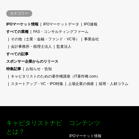
カテゴリー
IPOマーケット情報
IPOマーケットデータ
IPO速報
すべての業種
FAS・コンサルティングファーム
その他（士業・金融・ファンド・VC等）
事業会社
会計事務所・税理士法人
監査法人
すべての記事
スポンサー企業からのリリース
特集記事
お知らせ・告知
キャピタリストのための著作権講座（IT著作権.com）
スタートアップ・VC・IPO特集
上場企業の倒産
採用・人材コラム
キャピタリストナビ
コンテンツ
とは？
IPOマーケット情報